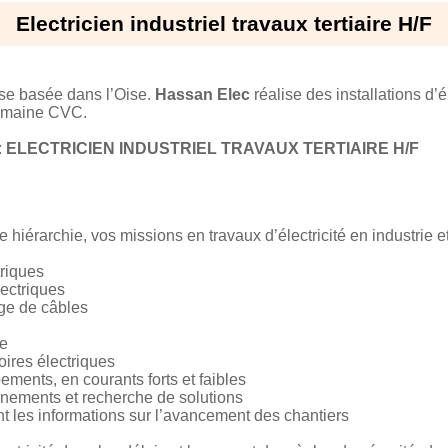
Electricien industriel travaux tertiaire H/F
ise basée dans l’Oise.
Hassan Elec
réalise des installations d’él
 domaine CVC.
:
ELECTRICIEN INDUSTRIEL TRAVAUX TERTIAIRE H/F
 hiérarchie, vos missions en travaux d’électricité en industrie et 
triques
lectriques
age de câbles
ue
ires électriques
ments, en courants forts et faibles
nnements et recherche de solutions
 les informations sur l’avancement des chantiers