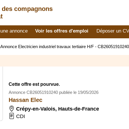
t des compagnons
t
 une annonce
Voir les offres d'emploi
Déposer un C
>
Annonce Electricien industriel travaux tertiaire H/F - CB26051910240
Cette offre est pourvue.
Annonce CB26051910240 publiée le 19/05/2026
Hassan Elec
Crépy-en-Valois
,
Hauts-de-France
CDI