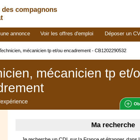
t des compagnons
t
 une annonce
Voir les offres d'emploi
Déposer un C
echnicien, mécanicien tp et/ou encadrement - CB1202290532
icien, mécanicien tp et/
drement
'expérience
Ob
Ma recherche
Je recherche un CDI, sur la France et étranger, dans 