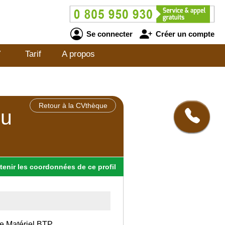
Se connecter
Créer un compte
V
Tarif
A propos
Retour à la CVthèque
ou
tenir
les
coordonnées
de ce profil
le Matériel BTP.