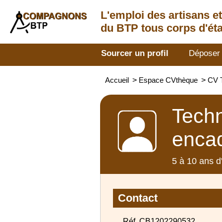
L'emploi des artisans
e
du BTP tous corps d'éta
Sourcer un profil
Déposer
Accueil
>
Espace CVthèque
>
CV T
Techn
enca
5 à 10 ans d
Contact
Réf. CB1202290532