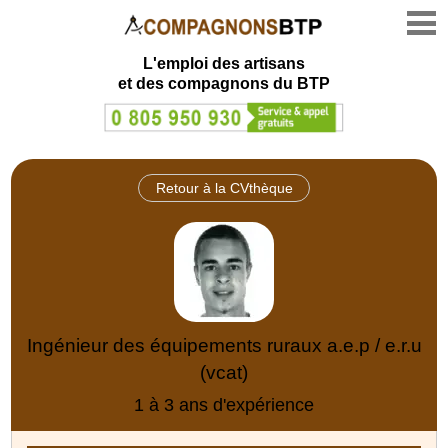
L'emploi des artisans
et des compagnons du BTP
Retour à la CVthèque
Ingénieur des équipements ruraux a.e.p / e.r.u
(vcat)
1 à 3 ans d'expérience