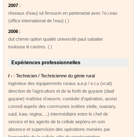
2007
:
réseaux d'eau) iut limousin en partenariat avec l'o.i.eau
(office international de l'eau) ( )
2006
:
dut chimie option qualité université paul sabatier
toulouse iii castres. ( )
Expériences professionnelles
/ -
: Technicien / Technicienne du génie rural
ingénieur des équipements ruraux a.e.p / e.r.u (vcat)
direction de l'agriculture et de la forêt de guyane (daaf
guyane) maîtrise d'oeuvre, conduite d'opération, assist
conseil auprès des communes isolées stelie, ouanary,
saül, kaw, regina, ...) intermédiaire entre le chef de
service et les agents de la cellule aep/eru en son
absence et supervision des opérations menées par
l'ensemble de la cellule, rôle de représentation