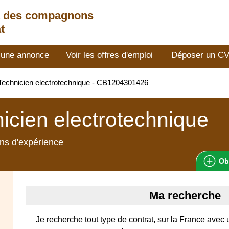
t des compagnons
t
 une annonce
Voir les offres d'emploi
Déposer un C
echnicien electrotechnique - CB1204301426
icien electrotechnique
ns d'expérience
Ob
Ma recherche
Je recherche tout type de contrat, sur la France avec