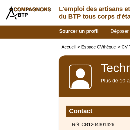
L'emploi des artisans
e
du BTP tous corps d'éta
Sourcer un profil
Déposer
Accueil
>
Espace CVthèque
>
CV T
Techn
Plus de 10 a
Contact
Réf. CB1204301426