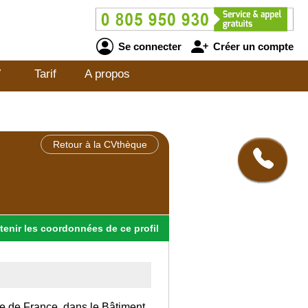
Se connecter
Créer un compte
V
Tarif
A propos
Retour à la CVthèque
tenir
les
coordonnées
de ce profil
Ile de France, dans le Bâtiment.