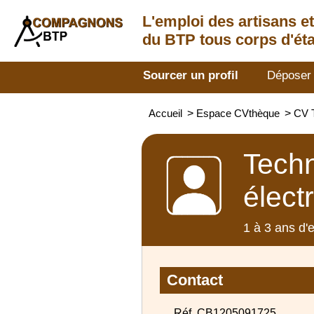
L'emploi des artisans
e
du BTP tous corps d'éta
Sourcer un profil
Déposer
Accueil
>
Espace CVthèque
>
CV T
Tech
élect
1 à 3 ans d'
Contact
Réf. CB1205091725