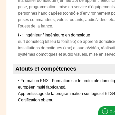
marsollier domotique (rennes 35) de apprenti électric
pose, programmation, mise en service d'équipements
personnes handicapées (contrôle d'environnement por
prises commandées, volets roulants, audio/vidéo, et
l'ouest de la france.
/ -
: Ingénieur / Ingénieure en domotique
eurl domelecq (st leu la forêt 95) de apprenti domotic
installations domotiques (knx) et audio/vidéo, réalis
systèmes domotiques et audio visuels, mise en servi
Atouts et compétences
• Formation KNX : Formation sur le protocole domot
européen multi fabricants).
Apprentissage de la programmation sur logiciel ETS4
Certification obtenu.
Obt