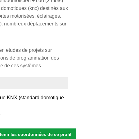
ien/domoticien + cdd (2 mois)
 domotiques (knx) destinés aux
tes motorisées, éclairages,
c.). nombreux déplacements sur
ien etudes de projets sur
ations de programmation des
ce de ces systèmes.
ique KNX (standard domotique
.
enir les coordonnées de ce profil