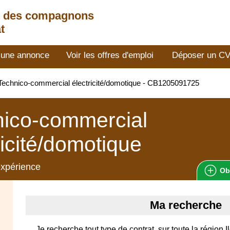
t des compagnons
t
 une annonce
Voir les offres d'emploi
Déposer un C
echnico-commercial électricité/domotique - CB1205091725
nico-commercial
ricité/domotique
expérience
Ob
Ma recherche
Je recherche tout type de contrat, sur toute la région 