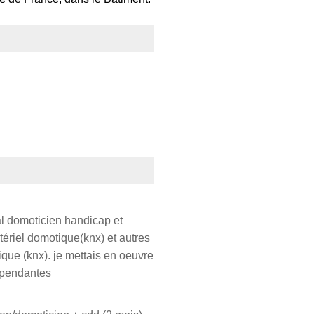
al domoticien handicap et
tériel domotique(knx) et autres
ue (knx). je mettais en oeuvre
épendantes