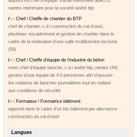
aujourdʼhui chef dʼéquipe, travail intérimaire adecco,
nantes intérimaire pour la société andré btp
/ -
: Chef / Cheffe de chantier du BTP
chef de chantier, c.d.i construction du val dʼoust,
plouhinec encadrement et gestion de chantier dans le
cadre de la réalisation dʼune salle multifonction locminé
(56)
/ -
: Chef / Cheffe d'équipe de l'industrie du béton
mars chef dʼéquipe banche, c.d.i andré btp, nantes (44)
gestion dʼune équipe de 4 6 personnes afin dʼassurer
les rotations de banches journalières tout en veillant
aux conditions de sécurité.
/ -
: Formateur / Formatrice bâtiment
apprenti dans le cadre dʼun bts bâtiment par alternance
construction du val dʼoust
Langues