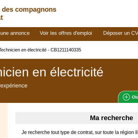
t des compagnons
t
 une annonce
Voir les offres d'emploi
Déposer un C
echnicien en électricité - CB1211140335
icien en électricité
'expérience
Ob
Ma recherche
Je recherche tout type de contrat, sur toute la région 