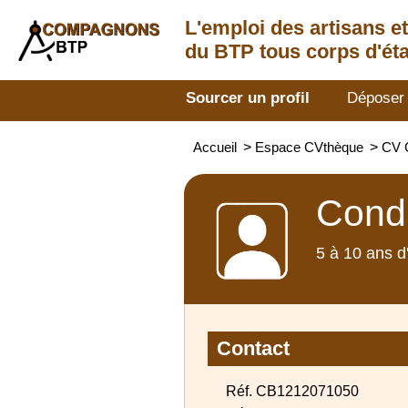
L'emploi des artisans
e
du BTP tous corps d'éta
Sourcer un profil
Déposer
Accueil
>
Espace CVthèque
>
CV 
Condu
5 à 10 ans d
Contact
Réf. CB1212071050