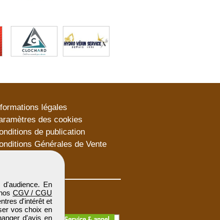
nformations légales
aramètres des cookies
onditions de publication
onditions Générales de Vente
lan du site
 d'audience. En
 nos
CGV / CGU
res d'intérêt et
iser vos choix en
hanger d'avis en