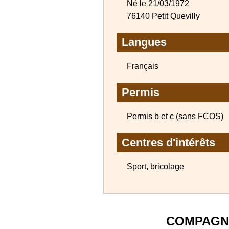
Né le 21/03/1972
76140 Petit Quevilly
Langues
Français
Permis
Permis b et c (sans FCOS)
Centres d'intérêts
Sport, bricolage
COMPAGN