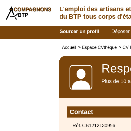
L'emploi des artisans
e
du BTP tous corps d'éta
Sourcer un profil
Déposer
Accueil
>
Espace CVthèque
>
CV R
Respo
Plus de 10 a
Contact
Réf. CB1212130956