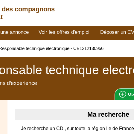
t des compagnons
t
 une annonce
Voir les offres d'emploi
Déposer un C
esponsable technique electronique - CB1212130956
nsable technique elect
ns d'expérience
Ob
Ma recherche
Je recherche un CDI, sur toute la région Ile de France