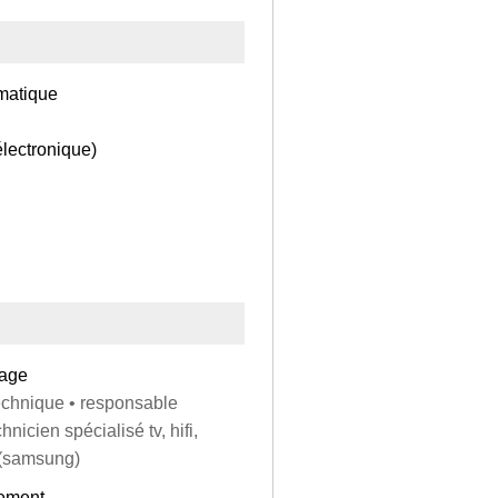
rmatique
lectronique)
uage
technique • responsable
icien spécialisé tv, hifi,
 (samsung)
sement