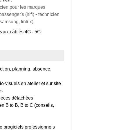
icien pour les marques
assenger's (hifi) • technicien
, samsung, finlux)
seaux câblés 4G - 5G
tion, planning, absence,
o-visuels en atelier et sur site
rs
 pièces détachées
en B to B, B to C (conseils,
e progiciels professionnels