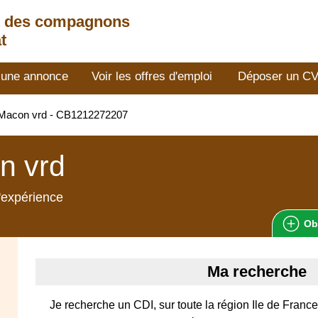
t des compagnons
t
 une annonce
Voir les offres d'emploi
Déposer un C
Macon vrd - CB1212272207
n vrd
'expérience
Ob
Ma recherche
Je recherche un CDI, sur toute la région Ile de Fran