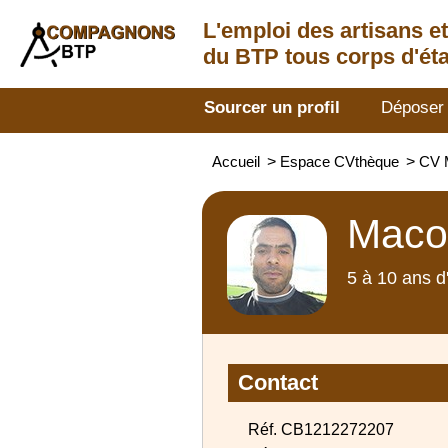
L'emploi des artisans
e
du BTP tous corps d'éta
Sourcer un profil
Déposer
Accueil
>
Espace CVthèque
>
CV 
Maco
5 à 10 ans d
Contact
Réf. CB1212272207