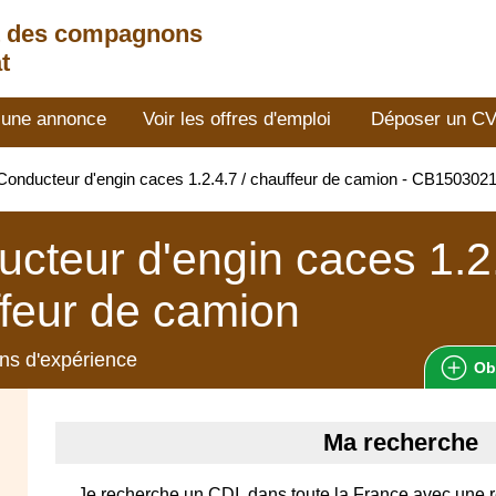
t des compagnons
t
 une annonce
Voir les offres d'emploi
Déposer un C
onducteur d'engin caces 1.2.4.7 / chauffeur de camion - CB150302
cteur d'engin caces 1.2.
feur de camion
ns d'expérience
Ob
Ma recherche
Je recherche un CDI, dans toute la France avec une 