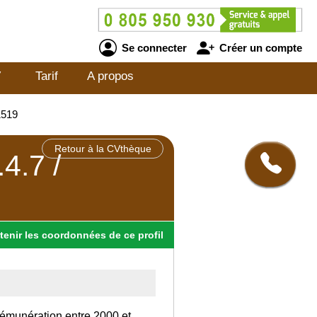
Se connecter
Créer un compte
V
Tarif
A propos
1519
Retour à la CVthèque
4.7 /
tenir
les
coordonnées
de ce profil
rémunération entre 2000 et