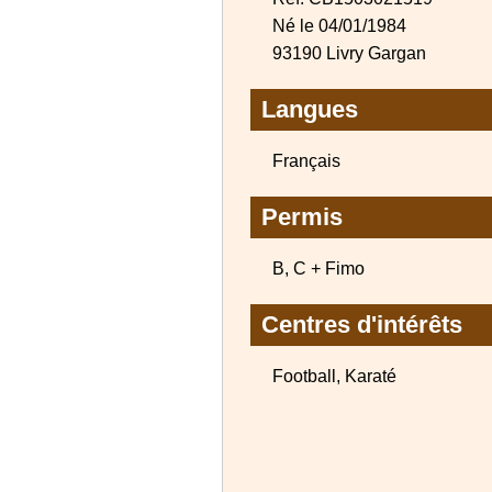
Né le 04/01/1984
93190 Livry Gargan
Langues
Français
Permis
B, C + Fimo
Centres d'intérêts
Football, Karaté