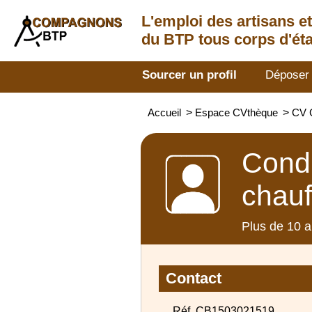
L'emploi des artisans
e
du BTP tous corps d'éta
Sourcer un profil
Déposer
Accueil
>
Espace CVthèque
>
CV C
Condu
chauf
Plus de 10 a
Contact
Réf. CB1503021519