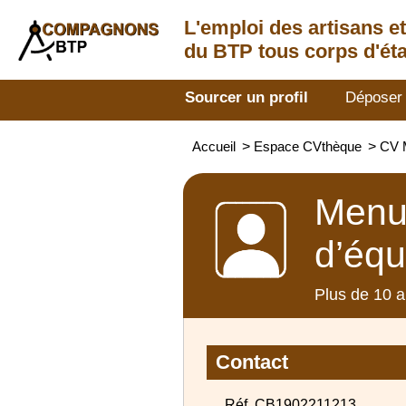
L'emploi des artisans
e
du BTP tous corps d'éta
Sourcer un profil
Déposer
Accueil
>
Espace CVthèque
>
CV M
Menui
d’équ
Plus de 10 a
Contact
Réf. CB1902211213