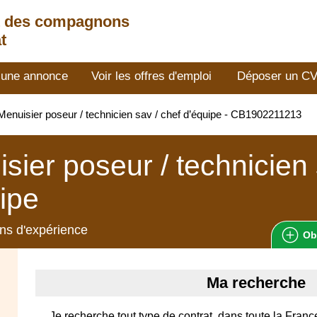
t des compagnons
t
 une annonce
Voir les offres d'emploi
Déposer un C
enuisier poseur / technicien sav / chef d’équipe - CB1902211213
sier poseur / technicien 
ipe
ns d'expérience
Ob
Ma recherche
Je recherche tout type de contrat, dans toute la Franc