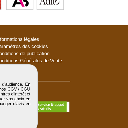
nformations légales
aramètres des cookies
onditions de publication
onditions Générales de Vente
lan du site
 d'audience. En
 nos
CGV / CGU
res d'intérêt et
iser vos choix en
hanger d'avis en