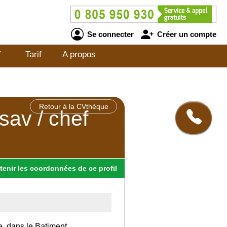
Se connecter
Créer un compte
V
Tarif
A propos
Retour à la CVthèque
sav / chef
tenir
les
coordonnées
de ce profil
e, dans le Batiment.