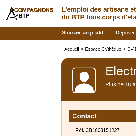
L'emploi des artisans
e
du BTP tous corps d'éta
Sourcer un profil
Déposer
Accueil
>
Espace CVthèque
>
CV E
Elect
Plus de 10 a
Contact
Réf. CB1903151227