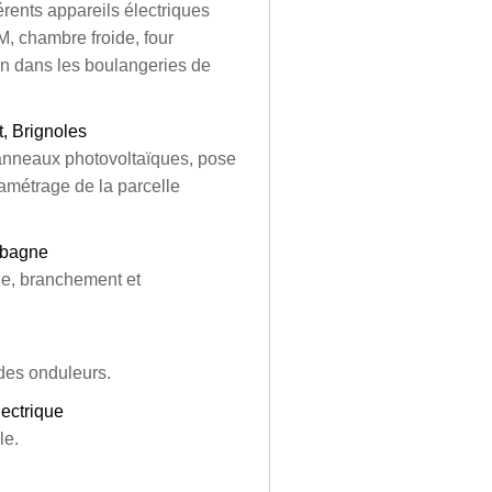
érents appareils électriques
M, chambre froide, four
lan dans les boulangeries de
, Brignoles
panneaux photovoltaïques, pose
amétrage de la parcelle
ubagne
ue, branchement et
des onduleurs.
lectrique
le.