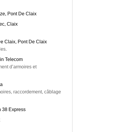
ze, Pont De Claix
ec, Claix
De Claix, Pont De Claix
les.
ain Telecom
ment d’armoires et
ea
moires, raccordement, câblage
n 38 Express
k