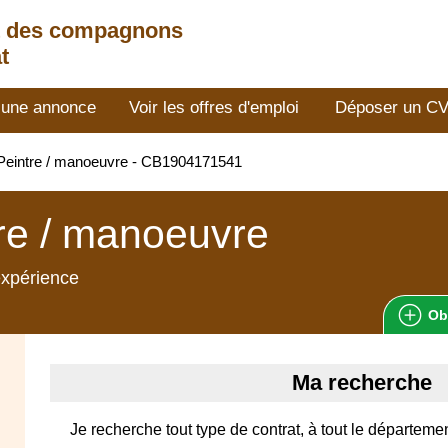
t des compagnons
t
 une annonce
Voir les offres d'emploi
Déposer un C
Peintre / manoeuvre - CB1904171541
re / manoeuvre
expérience
Ob
Ma recherche
Je recherche tout type de contrat, à tout le départeme