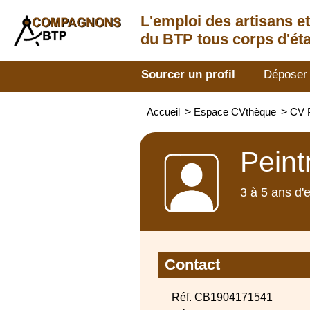
L'emploi des artisans
e
du BTP tous corps d'éta
Sourcer un profil
Déposer
Accueil
>
Espace CVthèque
>
CV 
Peint
3 à 5 ans d'
Contact
Réf. CB1904171541