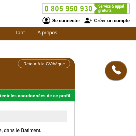
Se connecter
Créer un compte
V
Tarif
A propos
Retour à la CVthèque
tenir
les
coordonnées
de ce profil
e, dans le Batiment.