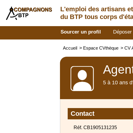
L'emploi des artisans
e
du BTP tous corps d'éta
Sourcer un profil
Déposer
Accueil
>
Espace CVthèque
>
CV A
Agent
5 à 10 ans d
Contact
Réf. CB1905131235