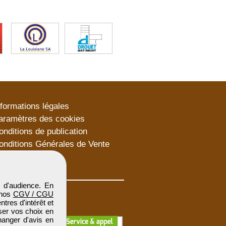
nformations légales
aramètres des cookies
onditions de publication
onditions Générales de Vente
lan du site
 d'audience. En
 nos
CGV / CGU
res d'intérêt et
iser vos choix en
hanger d'avis en