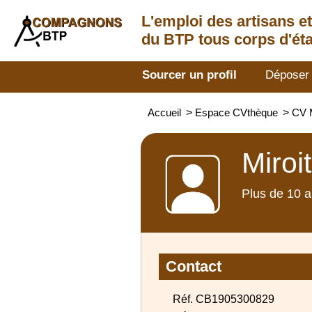
L'emploi des artisans
e
du BTP tous corps d'éta
Sourcer un profil
Déposer
Accueil
>
Espace CVthèque
>
CV M
Miroi
Plus de 10 a
Contact
Réf. CB1905300829