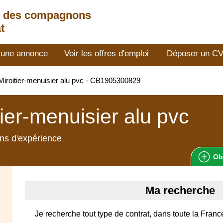
t des compagnons
t
 une annonce
Voir les offres d'emploi
Déposer un C
iroitier-menuisier alu pvc - CB1905300829
tier-menuisier alu pvc
ns d'expérience
Ob
Ma recherche
Je recherche tout type de contrat, dans toute la Franc