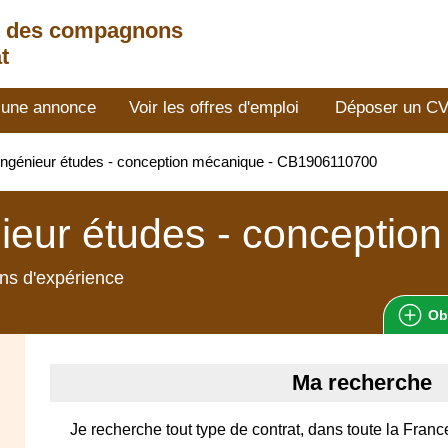
t des compagnons
t
 une annonce
Voir les offres d'emploi
Déposer un C
ngénieur études - conception mécanique - CB1906110700
ieur études - conceptio
ns d'expérience
Ob
Ma recherche
Je recherche tout type de contrat, dans toute la Franc