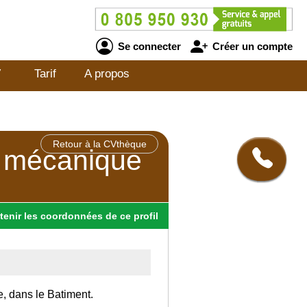
Se connecter
Créer un compte
V
Tarif
A propos
Retour à la CVthèque
n mécanique
tenir
les
coordonnées
de ce profil
e, dans le Batiment.