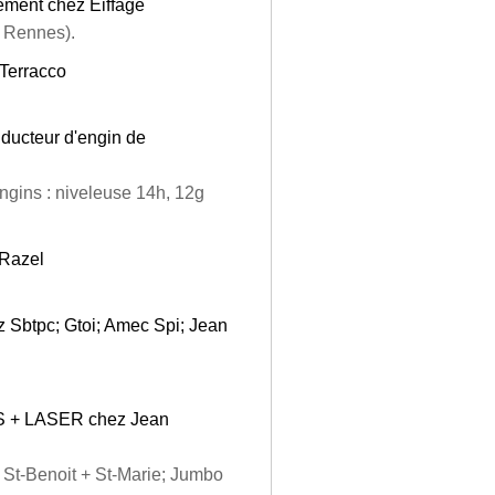
sement chez Eiffage
, Rennes).
 Terracco
nducteur d'engin de
gins : niveleuse 14h, 12g
 Razel
z Sbtpc; Gtoi; Amec Spi; Jean
PS + LASER chez Jean
2 St-Benoit + St-Marie; Jumbo