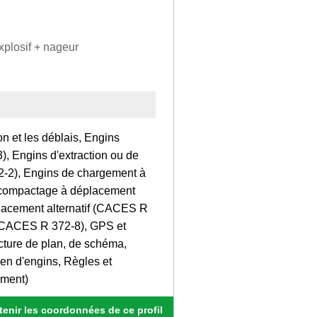
plosif + nageur
on et les déblais, Engins
), Engins d'extraction ou de
-2), Engins de chargement à
 compactage à déplacement
placement alternatif (CACES R
t (CACES R 372-8), GPS et
ecture de plan, de schéma,
ien d'engins, Règles et
iment)
enir les coordonnées de ce profil