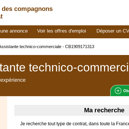
t des compagnons
t
 une annonce
Voir les offres d'emploi
Déposer un C
Assistante technico-commerciale - CB1909171313
tante technico-commerci
'expérience
Ob
Ma recherche
Je recherche tout type de contrat, dans toute la Franc