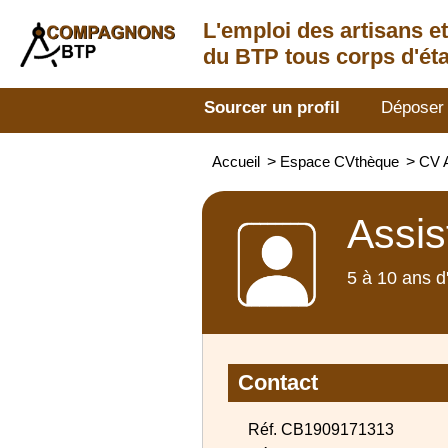
L'emploi des artisans
e
du BTP tous corps d'éta
Sourcer un profil
Déposer
Accueil
>
Espace CVthèque
>
CV 
Assis
5 à 10 ans d
Contact
Réf. CB1909171313