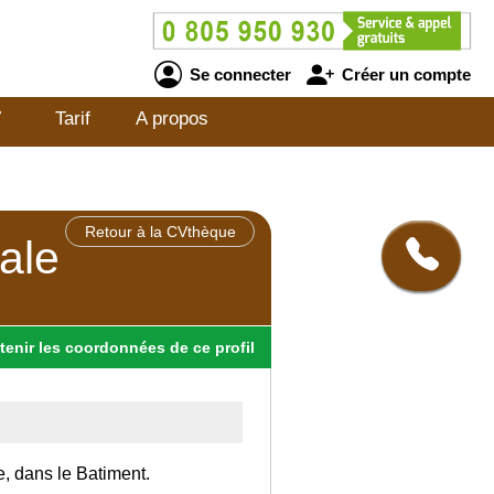
Se connecter
Créer un compte
V
Tarif
A propos
Retour à la CVthèque
ale
tenir
les
coordonnées
de ce profil
e, dans le Batiment.