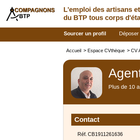
L'emploi des artisans
e
du BTP tous corps d'éta
Sourcer un profil
Déposer
Accueil
>
Espace CVthèque
>
CV A
Agent
Plus de 10 a
Contact
Réf. CB1911261636