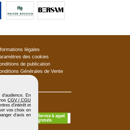
nformations légales
aramètres des cookies
onditions de publication
onditions Générales de Vente
lan du site
 d'audience. En
 nos
CGV / CGU
res d'intérêt et
iser vos choix en
hanger d'avis en