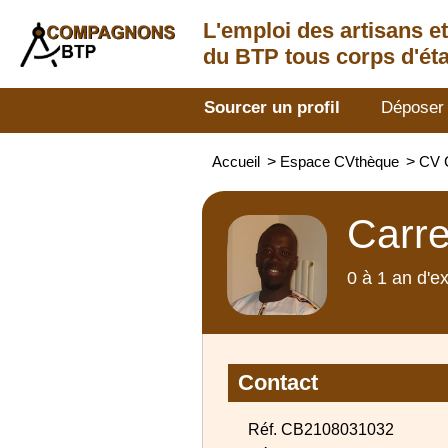
L'emploi des artisans
e
du BTP tous corps d'éta
Sourcer un profil
Déposer
Accueil
>
Espace CVthèque
>
CV 
Carre
0 à 1 an d'e
Contact
Réf. CB2108031032