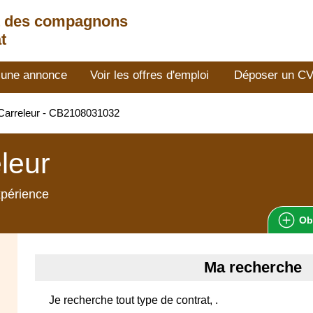
t des compagnons
t
 une annonce
Voir les offres d'emploi
Déposer un C
Carreleur - CB2108031032
leur
xpérience
Ob
Ma recherche
Je recherche tout type de contrat, .