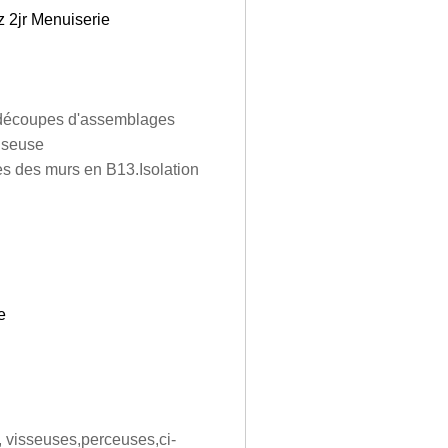
z 2jr Menuiserie
e découpes d'assemblages
aiseuse
es des murs en B13.Isolation
e
, visseuses,perceuses,ci-