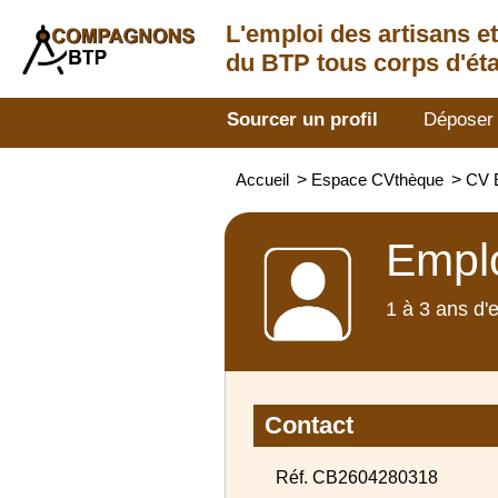
L'emploi des artisans
e
du BTP tous corps d'éta
Sourcer un profil
Déposer
Accueil
>
Espace CVthèque
>
CV 
Emplo
1 à 3 ans d'
Contact
Réf. CB2604280318