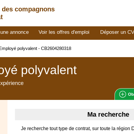
t des compagnons
t
 une annonce
Voir les offres d'emploi
Déposer un C
Employé polyvalent - CB2604280318
yé polyvalent
expérience
Ob
Ma recherche
Je recherche tout type de contrat, sur toute la régio