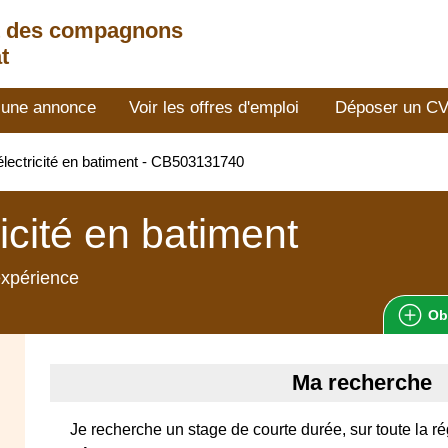
t des compagnons
t
 une annonce
Voir les offres d'emploi
Déposer un C
lectricité en batiment - CB503131740
ricité en batiment
expérience
Ob
Ma recherche
Je recherche un stage de courte durée, sur toute la ré