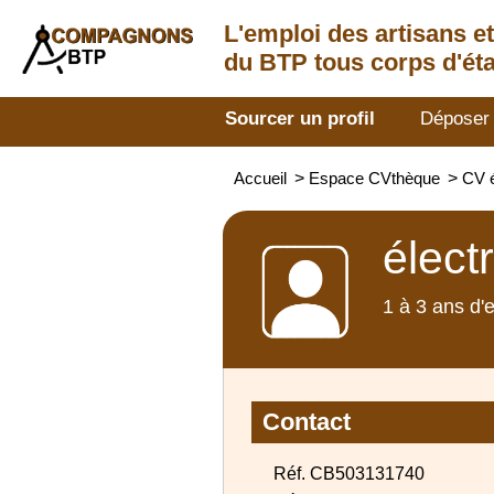
L'emploi des artisans
e
du BTP tous corps d'éta
Sourcer un profil
Déposer
Accueil
>
Espace CVthèque
>
CV é
élect
1 à 3 ans d'
Contact
Réf. CB503131740