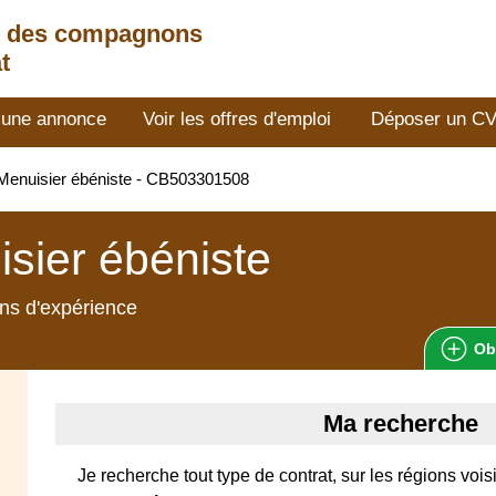
t des compagnons
t
 une annonce
Voir les offres d'emploi
Déposer un C
Menuisier ébéniste - CB503301508
sier ébéniste
ns d'expérience
Ob
Ma recherche
Je recherche tout type de contrat, sur les régions vois