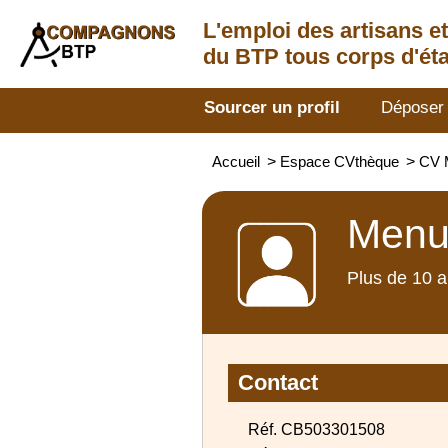
L'emploi des artisans
e
du BTP tous corps d'éta
Sourcer un profil
Déposer
Accueil
>
Espace CVthèque
>
CV 
Menui
Plus de 10 a
Contact
Réf. CB503301508