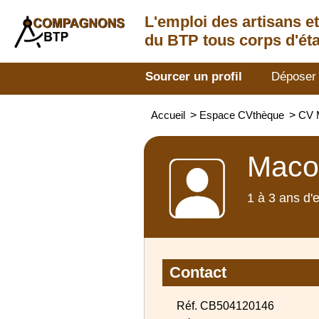
L'emploi des artisans
e
du BTP tous corps d'éta
Sourcer un profil
Déposer
Accueil
>
Espace CVthèque
>
CV 
Maco
1 à 3 ans d'
Contact
Réf. CB504120146