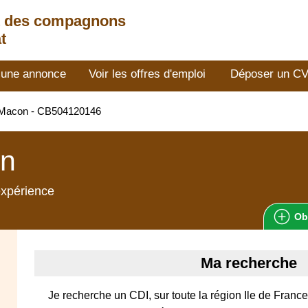
t des compagnons
t
 une annonce
Voir les offres d'emploi
Déposer un C
Macon - CB504120146
n
expérience
Ob
Ma recherche
Je recherche un CDI, sur toute la région Ile de Fran