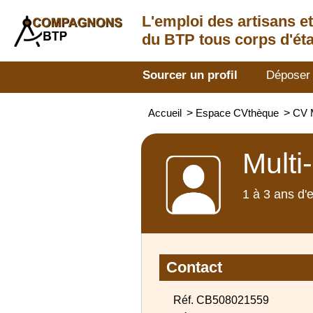
L'emploi des artisans
e
du BTP tous corps d'éta
Sourcer un profil
Déposer
Accueil
>
Espace CVthèque
>
CV M
Multi
1 à 3 ans d'
Contact
Réf. CB508021559