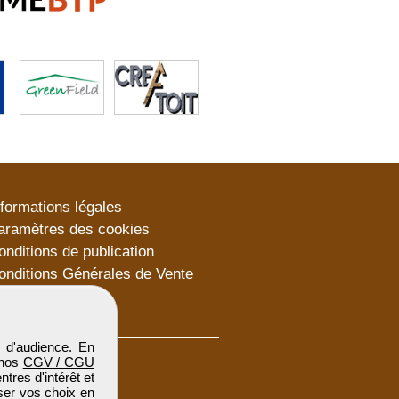
nformations légales
aramètres des cookies
onditions de publication
onditions Générales de Vente
lan du site
 d'audience. En
 nos
CGV / CGU
res d'intérêt et
iser vos choix en