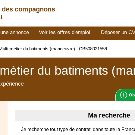
t des compagnons
t
 une annonce
Voir les offres d'emploi
Déposer un C
ulti-mètier du batiments (manoeuvre) - CB508021559
-mètier du batiments (m
expérience
Ob
Ma recherche
Je recherche tout type de contrat, dans toute la Franc