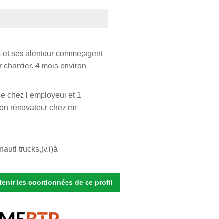
ris et ses alentour comme;agent
 chantier. 4 mois environ
ne chez l employeur et 1
on rènovateur chez mr
utl trucks,(v.i)à
enir les coordonnées de ce profil