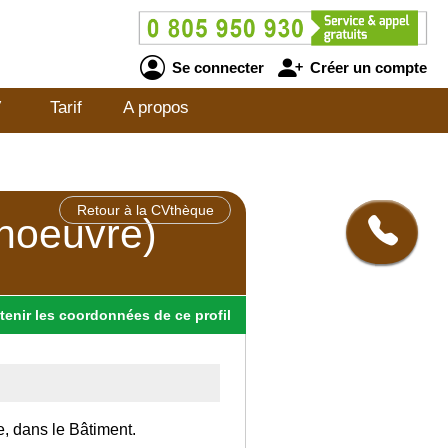
Se connecter
Créer un compte
V
Tarif
A propos
Retour à la CVthèque
anoeuvre)
tenir
les
coordonnées
de ce profil
e, dans le Bâtiment.