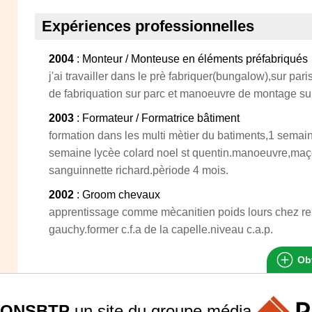
Expériences professionnelles
2004
: Monteur / Monteuse en éléments préfabriqués
j'ai travailler dans le prè fabriquer(bungalow),sur pa
de fabriquation sur parc et manoeuvre de montage sur
2003
: Formateur / Formatrice bâtiment
formation dans les multi mètier du batiments,1 semai
semaine lycèe colard noel st quentin.manoeuvre,maç
sanguinnette richard.pèriode 4 mois.
2002
: Groom chevaux
apprentissage comme mècanitien poids lours chez rena
gauchy.former c.f.a de la capelle.niveau c.a.p.
Obt
ONSBTP
un site du groupe
média