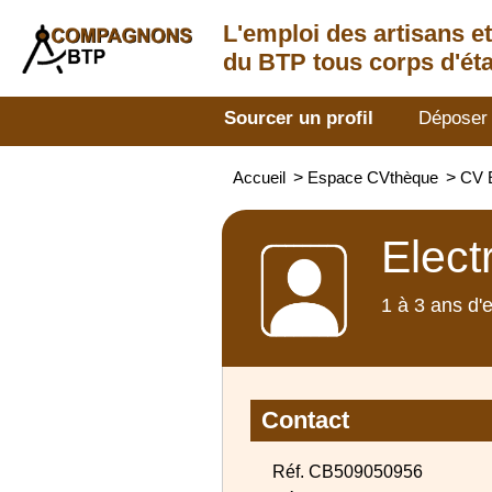
L'emploi des artisans
e
du BTP tous corps d'éta
Sourcer un profil
Déposer
Accueil
>
Espace CVthèque
>
CV E
Elect
1 à 3 ans d'
Contact
Réf. CB509050956