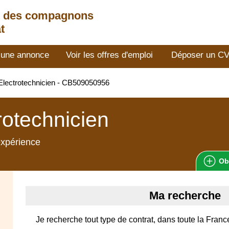
t des compagnons
t
 une annonce
Voir les offres d'emploi
Déposer un C
lectrotechnicien - CB509050956
rotechnicien
expérience
Ob
Ma recherche
Je recherche tout type de contrat, dans toute la France,