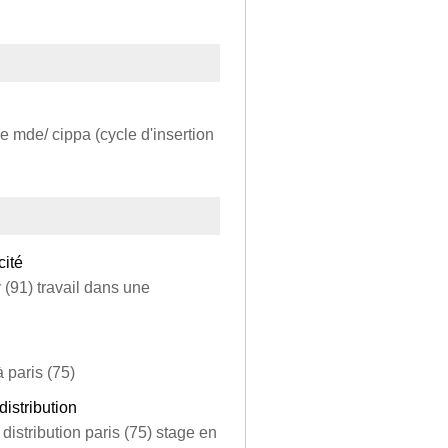
e mde/ cippa (cycle d'insertion
cité
y (91) travail dans une
à paris (75)
istribution
distribution paris (75) stage en