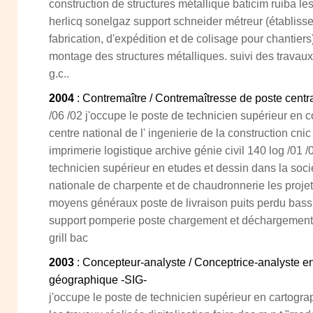
construction de structures métallique baticim ruiba le
herlicq sonelgaz support schneider métreur (établis
fabrication, d'expédition et de colisage pour chantiers)
montage des structures métalliques. suivi des travaux
g.c..
2004
: Contremaître / Contremaîtresse de poste centr
/06 /02 j'occupe le poste de technicien supérieur en c
centre national de l' ingenierie de la construction cnic
imprimerie logistique archive génie civil 140 log /01 /
technicien supérieur en etudes et dessin dans la socié
nationale de charpente et de chaudronnerie les projet
moyens généraux poste de livraison puits perdu bass
support pomperie poste chargement et déchargement 
grill bac
2003
: Concepteur-analyste / Conceptrice-analyste e
géographique -SIG-
j'occupe le poste de technicien supérieur en cartograp