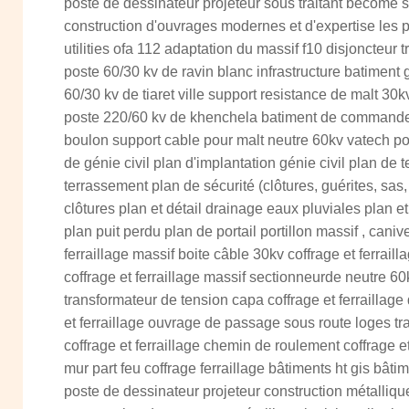
poste de dessinateur projeteur sous traitant become 
construction d'ouvrages modernes et d'expertise les 
utilities ofa 112 adaptation du massif f10 disjoncteur 
poste 60/30 kv de ravin blanc infrastructure batimen
60/30 kv de tiaret ville support resistance de malt 30kv
poste 220/60 kv de khenchela batiment de commande t
boulon support cable pour malt neutre 60kv vatech po
de génie civil plan d'implantation génie civil plan de
terrassement plan de sécurité (clôtures, guérites, sas
clôtures plan et détail drainage eaux pluviales plan e
plan puit perdu plan de portail portillon massif , cani
ferraillage massif boite câble 30kv coffrage et ferrai
coffrage et ferraillage massif sectionneurde neutre 60k
transformateur de tension capa coffrage et ferraillage
et ferraillage ouvrage de passage sous route loges t
coffrage et ferraillage chemin de roulement coffrage et 
mur part feu coffrage ferraillage bâtiments ht gis bâti
poste de dessinateur projeteur construction métalliqu