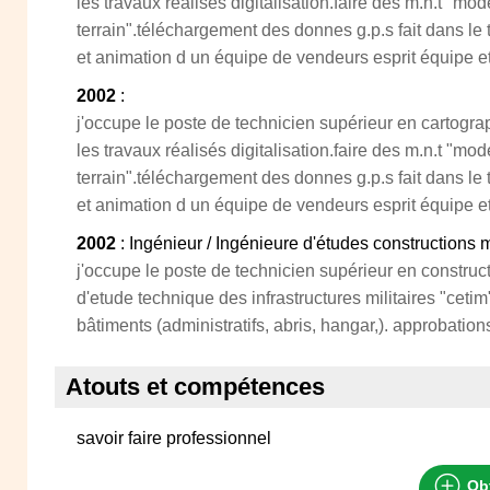
les travaux réalisés digitalisation.faire des m.n.t "m
terrain".téléchargement des donnes g.p.s fait dans l
et animation d un équipe de vendeurs esprit équipe e
2002
:
j'occupe le poste de technicien supérieur en cartograp
les travaux réalisés digitalisation.faire des m.n.t "m
terrain".téléchargement des donnes g.p.s fait dans l
et animation d un équipe de vendeurs esprit équipe e
2002
: Ingénieur / Ingénieure d'études constructions 
j'occupe le poste de technicien supérieur en construc
d'etude technique des infrastructures militaires "cetim
bâtiments (administratifs, abris, hangar,). approbation
Atouts et compétences
savoir faire professionnel
Obt