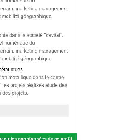
odel numérique du
e terrain. marketing management
t mobilité géographique
hie dans la société "cevital".
odel numérique du
e terrain. marketing management
t mobilité géographique
métalliques
tion métallique dans le centre
" les projets réalisés etude des
s des projets.
enir les coordonnées de ce profil