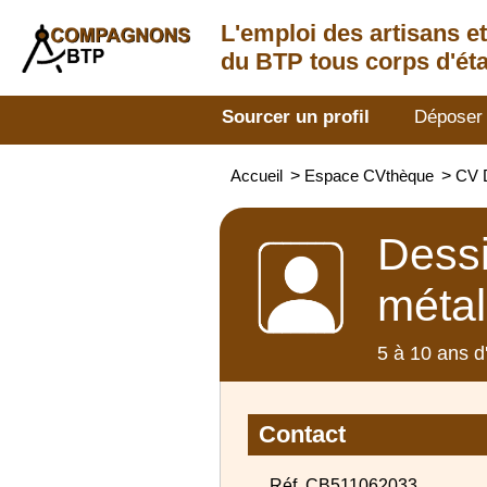
L'emploi des artisans
e
du BTP tous corps d'éta
Sourcer un profil
Déposer
Accueil
>
Espace CVthèque
>
CV D
Dessi
métal
5 à 10 ans d
Contact
Réf. CB511062033