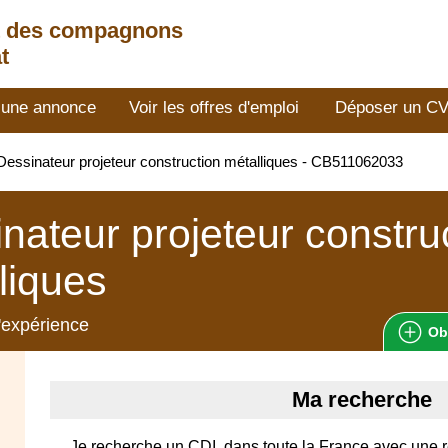
t des compagnons
t
 une annonce
Voir les offres d'emploi
Déposer un C
essinateur projeteur construction métalliques - CB511062033
nateur projeteur constru
liques
'expérience
Ob
Ma recherche
Je recherche un CDI, dans toute la France avec une 