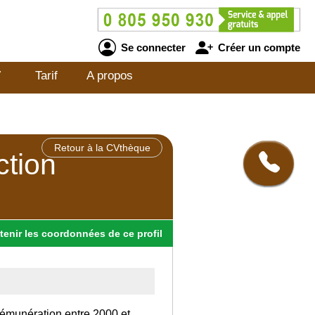
Se connecter
Créer un compte
V
Tarif
A propos
Retour à la CVthèque
ction
tenir
les
coordonnées
de ce profil
rémunération entre 2000 et