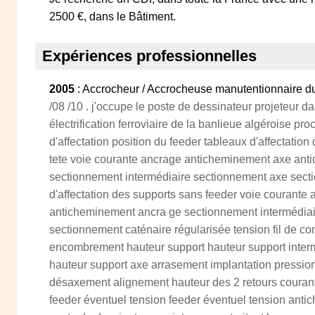
2500 €, dans le Bâtiment.
Expériences professionnelles
2005
: Accrocheur / Accrocheuse manutentionnaire du
/08 /10 . j'occupe le poste de dessinateur projeteur da
électrification ferroviaire de la banlieue algéroise pro
d'affectation position du feeder tableaux d'affectatio
tete voie courante ancrage anticheminement axe an
sectionnement intermédiaire sectionnement axe sect
d'affectation des supports sans feeder voie courant
anticheminement ancra ge sectionnement intermédia
sectionnement caténaire régularisée tension fil de con
encombrement hauteur support hauteur support inte
hauteur support axe arrasement implantation pressi
désaxement alignement hauteur des 2 retours courant
feeder éventuel tension feeder éventuel tension anti