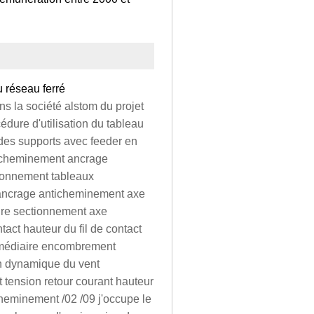
 réseau ferré
ns la société alstom du projet
cédure d'utilisation du tableau
n des supports avec feeder en
ticheminement ancrage
ionnement tableaux
e ancrage anticheminement axe
ire sectionnement axe
tact hauteur du fil de contact
rmédiaire encombrement
on dynamique du vent
 tension retour courant hauteur
cheminement /02 /09 j'occupe le