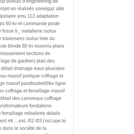
scp bureau d'engineering de
projet en réalisés sonelgaz abb
tripolaire smu 112 adaptation
t gis 60 kv et commande poste
 fosse tr_ metallerie isolux
raversees isolux liste du
ste blinde 60 kv essenia plans
 terrassement sections de
, loge de gardien) plan des
t détail drainage eaux pluviales
veau massif portique coffrage et
llage massif parafoudre60kv ligne
v coffrage et ferraillage massif
 détail des caniveaux coffrage
ransformateurs fondations
ferraillage métallerie détails
ment mt …ext. /02 /03 j'occupe le
e dans le société de la