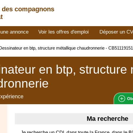
t des compagnons
t
 une annonce
Voir les offres d'emploi
Déposer un C
essinateur en btp, structure métallique chaudronnerie - CB5111915
nateur en btp, structure 
dronnerie
expérience
Ob
Ma recherche
Je recherche un CDI, dans toute la France, dans le B