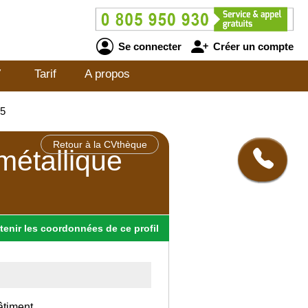
Se connecter
Créer un compte
V
Tarif
A propos
15
Retour à la CVthèque
métallique
tenir
les
coordonnées
de ce profil
âtiment.