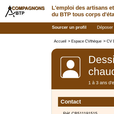
L'emploi des artisans
e
du BTP tous corps d'éta
Sourcer un profil
Déposer
Accueil
>
Espace CVthèque
>
CV D
Dessi
chau
1 à 3 ans d'
Contact
Réf. CB511191515