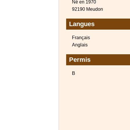
Né en 1970
92190 Meudon
Langues
Français
Anglais
Permis
B