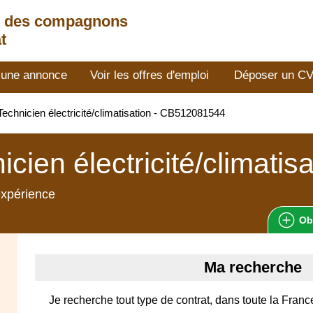
t des compagnons
t
 une annonce
Voir les offres d'emploi
Déposer un C
echnicien électricité/climatisation - CB512081544
icien électricité/climatisa
expérience
Ob
Ma recherche
Je recherche tout type de contrat, dans toute la France,