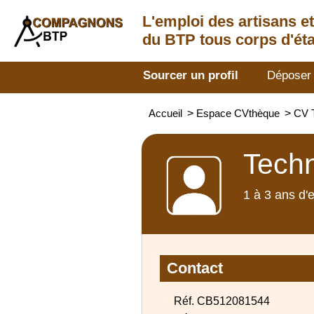
L'emploi des artisans
e
du BTP tous corps d'éta
Sourcer un profil
Déposer
Accueil
>
Espace CVthèque
>
CV T
Techn
1 à 3 ans d'
Contact
Réf. CB512081544