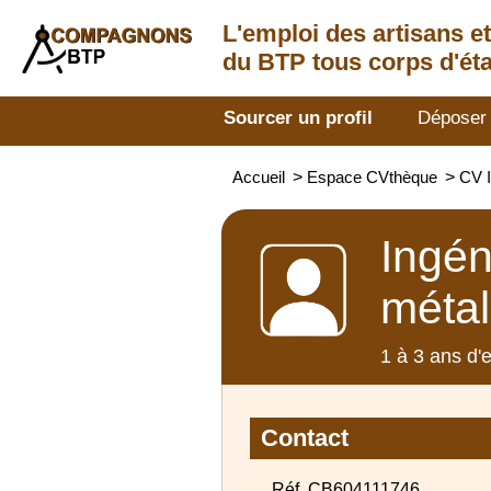
L'emploi des artisans
e
du BTP tous corps d'éta
Sourcer un profil
Déposer
Accueil
>
Espace CVthèque
>
CV I
Ingén
métal
1 à 3 ans d'
Contact
Réf. CB604111746