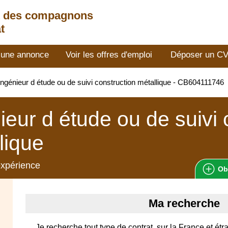
t des compagnons
t
 une annonce
Voir les offres d'emploi
Déposer un C
ngénieur d étude ou de suivi construction métallique - CB604111746
ieur d étude ou de suivi 
lique
expérience
Ob
Ma recherche
Je recherche tout type de contrat, sur la France et étr