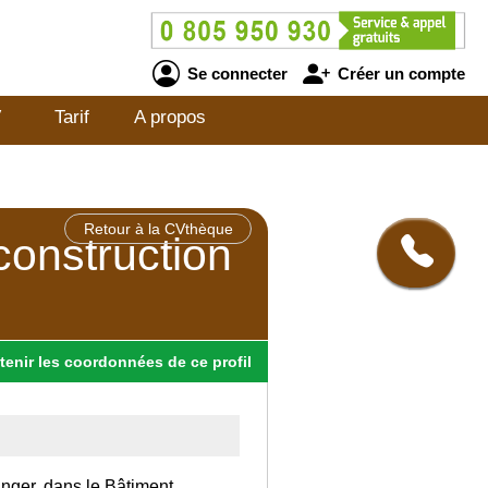
Se connecter
Créer un compte
V
Tarif
A propos
Retour à la CVthèque
construction
tenir
les
coordonnées
de ce profil
anger, dans le Bâtiment.