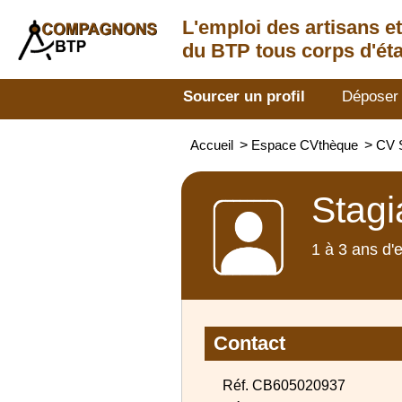
L'emploi des artisans
e
du BTP tous corps d'éta
Sourcer un profil
Déposer
Accueil
>
Espace CVthèque
>
CV S
Stagi
1 à 3 ans d'
Contact
Réf. CB605020937