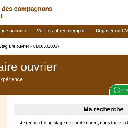
t des compagnons
t
 une annonce
Voir les offres d'emploi
Déposer un C
tagiaire ouvrier - CB605020937
aire ouvrier
expérience
Ob
Ma recherche
Je recherche un stage de courte durée, dans toute la F