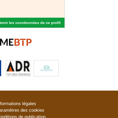
enir les coordonnées de ce profil
nformations légales
aramètres des cookies
onditions de publication