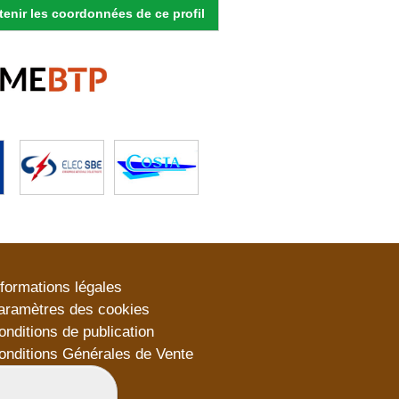
enir les coordonnées de ce profil
nformations légales
aramètres des cookies
onditions de publication
onditions Générales de Vente
lan du site