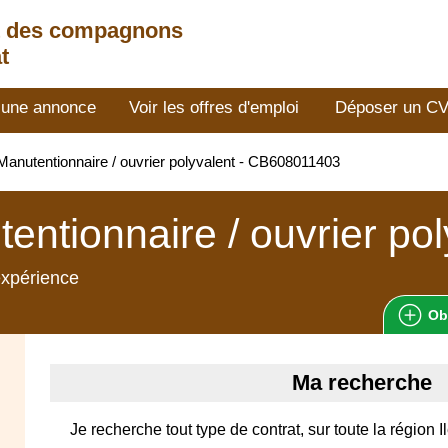
t des compagnons
t
 une annonce
Voir les offres d'emploi
Déposer un C
anutentionnaire / ouvrier polyvalent - CB608011403
entionnaire / ouvrier pol
expérience
Ob
Ma recherche
Je recherche tout type de contrat, sur toute la région 