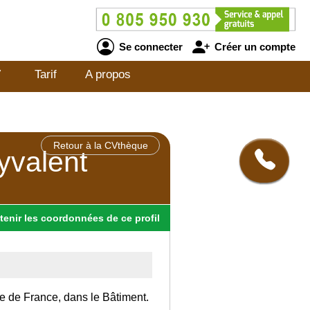
Se connecter
Créer un compte
V
Tarif
A propos
Retour à la CVthèque
yvalent
tenir
les
coordonnées
de ce profil
Ile de France, dans le Bâtiment.