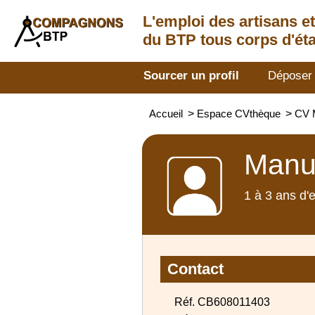
L'emploi des artisans
e
du BTP tous corps d'éta
Sourcer un profil
Déposer
Accueil
>
Espace CVthèque
>
CV M
Manut
1 à 3 ans d'
Contact
Réf. CB608011403