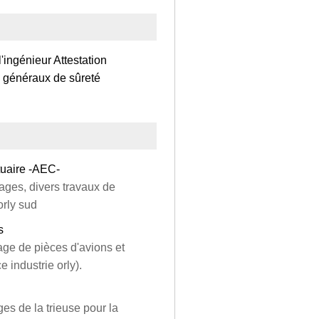
'ingénieur Attestation
s généraux de sûreté
tuaire -AEC-
gages, divers travaux de
orly sud
s
age de pièces d'avions et
e industrie orly).
es de la trieuse pour la