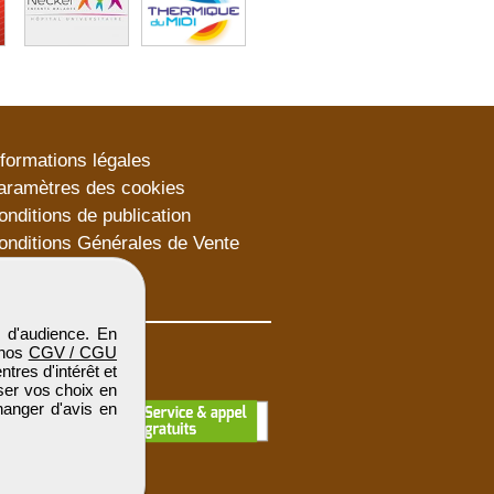
nformations légales
aramètres des cookies
onditions de publication
onditions Générales de Vente
lan du site
 d'audience. En
 nos
CGV / CGU
res d'intérêt et
iser vos choix en
hanger d'avis en