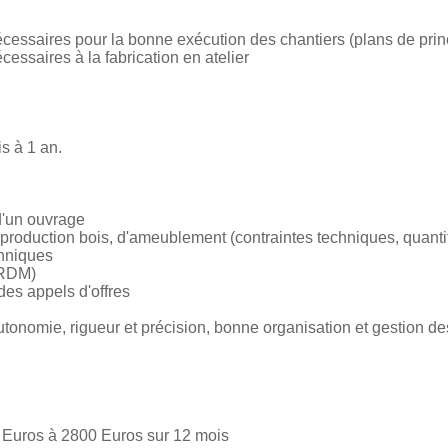
écessaires pour la bonne exécution des chantiers (plans de princi
cessaires à la fabrication en atelier
s à 1 an.
 d'un ouvrage
duction bois, d'ameublement (contraintes techniques, quantités, .
chniques
(RDM)
 des appels d'offres
utonomie, rigueur et précision, bonne organisation et gestion des
 Euros à 2800 Euros sur 12 mois